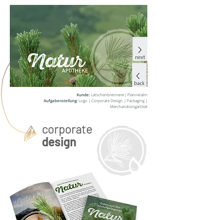
Kunde:
Latschenbrennerei| Planneralm
Aufgabenstellung:
Logo | Corporate Design | Packaging |
Merchandisingartikel
corporate
design