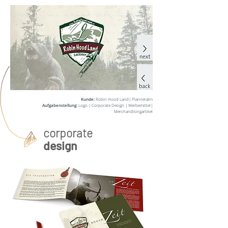
Kunde:
Robin Hood Land| Planneralm
Aufgabenstellung:
Logo | Corporate Design | Werbemittel|
Merchandisingartikel
corporate
design