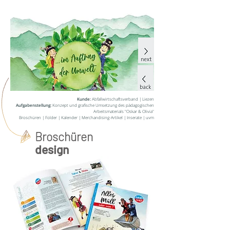
Kunde:
Abfallwirtschaftsverband
| Liezen
Aufgabenstellung:
Konzept und grafische Umsetzung des pädagogischen
Arbeitsmaterials "Oskar & Olivia"
Broschüren | Folder | Kalender | Merchandising-Artikel | Inserate | uvm
Broschüren
design